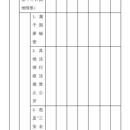
他情形）
属
1.
于国
家秘
密
其
2.
他法
律行
政法
规禁
止公
开
危
3.
及“三
安全