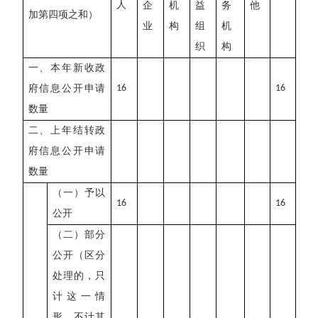
人
企
机
益
务
他
加第四项之和）
业
构
组
机
织
构
一、本年新收政
府信息公开申请
16
16
数量
二、上年结转政
府信息公开申请
数量
（一）予以
16
16
公开
（二）部分
公开（区分
处理的，只
计这一情
形，不计其