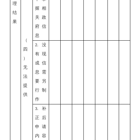
理
握相
结
关政
果
府信
息
（
没
2.
四
有现
）
成信
无
息需
法
要另
提
行制
供
作
补
3.
正后
申请
内容