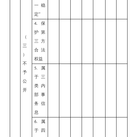
一稳
定”
保
4.
护第
（
三方
三
合法
）
权益
不
属
5.
予
于三
公
类内
开
部事
务信
息
属
6.
于四