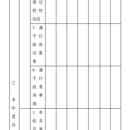
类过
程性
信息
属
7.
于行
政执
法案
卷
属
8.
于行
三
政查
、
询事
本
项
年
本
1.
度
机关
办
不掌