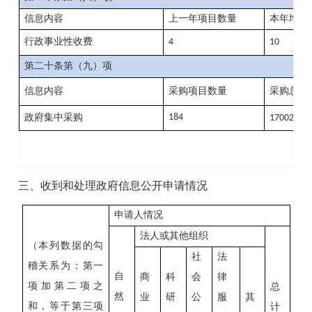
信息内容
上一年项目数量
本年增
/
行政事业性收费
4
10
第二十条第（九）项
信息内容
采购项目数量
采购总金
政府集中采购
184
17002.49
三、收到和处理政府信息公开申请情况
申请人情况
法人或其他组织
（本列数据的勾
社
法
稽关系为：第一
自
商
科
会
律
项加第二项之
总
然
业
研
公
服
其
和，等于第三项
计