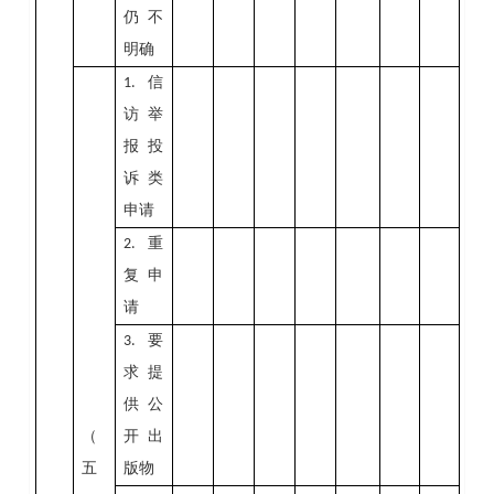
仍不
明确
信
1.
访举
报投
诉类
申请
重
2.
复申
请
要
3.
求提
供公
（
开出
五
版物