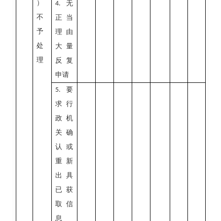
）
无
4.
不
正当
予
理由
处
大量
理
反复
申请
要
5.
求行
政机
关确
认或
重新
出具
已获
取信
息