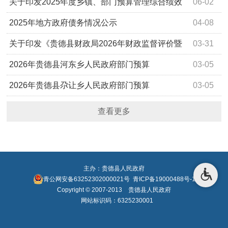
年-2025年末发行的新增地方政府一般债券情况的公示
关于印发2025年度乡镇、部门预算管理综合绩效
06-02
考评结果的通报
2025年地方政府债务情况公示
04-08
关于印发《贵德县财政局2026年财政监督评价暨
03-31
群众身边不正之风和腐败问题集中整治专项检查方案》的
2026年贵德县河东乡人民政府部门预算
03-05
通知
2026年贵德县尕让乡人民政府部门预算
03-05
查看更多
主办：贵德县人民政府
青公网安备63252302000021号
青ICP备19000488号-1
Copyright © 2007-2013 贵德县人民政府
网站标识码：6325230001