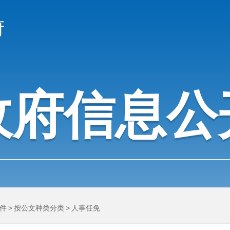
府
政府信息公
件
>
按公文种类分类
>
人事任免