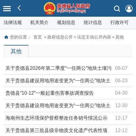
法律法规
机关简介
规划信息
统计信息
行政许可
您的位置：
首页
>
政府信息公开
>
法定主动公开内容
>
其他
其他
关于贵德县2026年第二季度“一住两公”地块土壤污
08-07
染状况简易调查结果的公示
关于贵德县建设用地用途变更为“一住两公”地块土
06-23
壤污染状况简易调查结果的公示
贵德县“10·12”一般起重伤害事故调查报告
04-30
关于贵德县建设用地用途变更为“一住两公”地块土
12-30
壤污染状况简易调查结果的公示
海南州生态环境保护督察整改任务销号情况公示
12-17
表
关于贵德县第三批县级非物质文化遗产代表性项
12-12