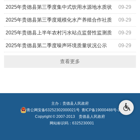
目入选名单的公示
2025年贵德县第三季度集中式饮用水源地水质状
09-29
况公示
2025年贵德县第三季度规模化水产养殖合作社质
09-29
量状况公示
2025年贵德县上半年农村污水站点监督性监测质
09-29
量状况公示
2025年贵德县第二季度噪声环境质量状况公示
09-29
查看更多
主办：贵德县人民政府
青公网安备63252302000021号
青ICP备19000488号-1
Copyright © 2007-2013 贵德县人民政府
网站标识码：6325230001