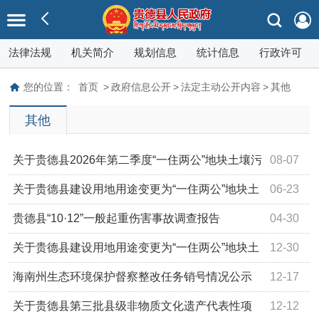
法律法规
机关简介
规划信息
统计信息
行政许可
您的位置：
首页
>
政府信息公开
>
法定主动公开内容
>
其他
其他
关于贵德县2026年第二季度“一住两公”地块土壤污
08-07
染状况简易调查结果的公示
关于贵德县建设用地用途变更为“一住两公”地块土
06-23
壤污染状况简易调查结果的公示
贵德县“10·12”一般起重伤害事故调查报告
04-30
关于贵德县建设用地用途变更为“一住两公”地块土
12-30
壤污染状况简易调查结果的公示
海南州生态环境保护督察整改任务销号情况公示
12-17
表
关于贵德县第三批县级非物质文化遗产代表性项
12-12