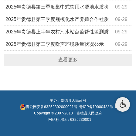
目入选名单的公示
2025年贵德县第三季度集中式饮用水源地水质状
09-29
况公示
2025年贵德县第三季度规模化水产养殖合作社质
09-29
量状况公示
2025年贵德县上半年农村污水站点监督性监测质
09-29
量状况公示
2025年贵德县第二季度噪声环境质量状况公示
09-29
查看更多
主办：贵德县人民政府
青公网安备63252302000021号
青ICP备19000488号-1
Copyright © 2007-2013 贵德县人民政府
网站标识码：6325230001