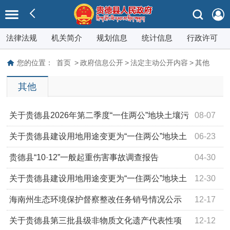
法律法规
机关简介
规划信息
统计信息
行政许可
您的位置：
首页
>
政府信息公开
>
法定主动公开内容
>
其他
其他
关于贵德县2026年第二季度“一住两公”地块土壤污
08-07
染状况简易调查结果的公示
关于贵德县建设用地用途变更为“一住两公”地块土
06-23
壤污染状况简易调查结果的公示
贵德县“10·12”一般起重伤害事故调查报告
04-30
关于贵德县建设用地用途变更为“一住两公”地块土
12-30
壤污染状况简易调查结果的公示
海南州生态环境保护督察整改任务销号情况公示
12-17
表
关于贵德县第三批县级非物质文化遗产代表性项
12-12