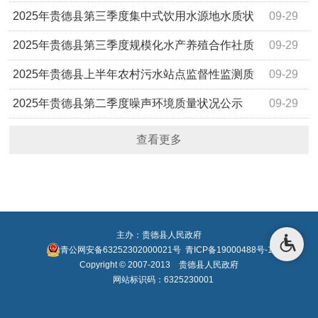
目入选名单的公示
2025年贵德县第三季度集中式饮用水源地水质状
09-29
况公示
2025年贵德县第三季度规模化水产养殖合作社质
09-29
量状况公示
2025年贵德县上半年农村污水站点监督性监测质
09-29
量状况公示
2025年贵德县第二季度噪声环境质量状况公示
09-29
查看更多
主办：贵德县人民政府
青公网安备63252302000021号
青ICP备19000488号-1
Copyright © 2007-2013 贵德县人民政府
网站标识码：6325230001