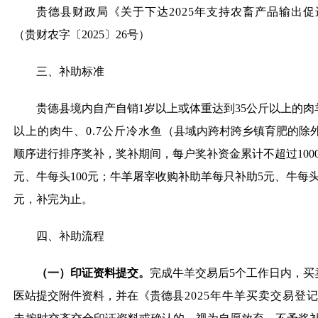
贵德县财政局《关于下达2025年支持农畜产品输出促
（贵财农字〔2025〕26号）
三、补助标准
贵德县境内自产自销1岁以上或体重达到35公斤以上的肉
以上的肉牛、0.7公斤冷水鱼
（县域内跨村跨乡镇育肥的除
顺序进行排序奖补，奖补期间，每户奖补资金累计不超过1000
元、牛每头100元；牛羊屠宰收购补助羊每只补助5元、牛每头
元，补完为止。
四、补助流程
（一）印证资料提交。
完成牛羊交易后5个工作日内，买
医站提交附件资料，并在《贵德
县2025年牛羊买卖交易