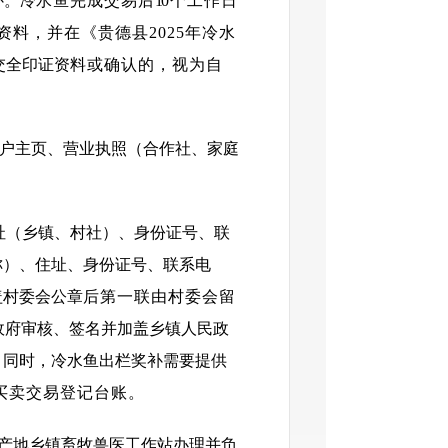
补。冷
水鱼完成交易后
1
0个工作日
料，并在《贵德县2025年冷水
交全印证资
料或确认的，视为自
本户主页、营业执照（合作社、家庭
址（乡镇、村社）、身份证号、联
称）、住址、身份证号、联系电
盖村委会公章
后第一联由村委会留
政府审核、签名并加盖乡镇人民政
。同时，冷水鱼出栏奖补需要提供
买卖交易登记台账。
由产地乡镇畜牧兽医工作站办理并负