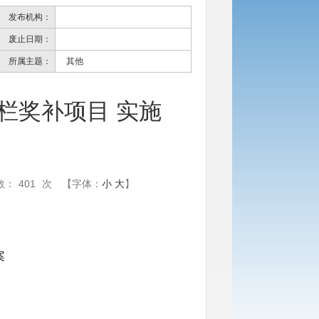
发布机构：
废止日期：
所属主题：
其他
出栏奖补项目 实施
数：
401
次
【字体：
小
大
】
案