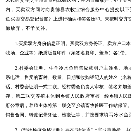
未
按时交齐交全印证资料或确认的，视为自愿放弃，不予奖
内，买卖双方同时向贵德县农牧业综合服务中心提交以下资
鱼买卖
交易登记台账》上进行确认和签名压印。未按时交齐
愿放弃，不予奖补。
1.买卖双方身份信息证明。买卖双方身份证、卖方户口
牧场、企业等）纸质版复印件（须签名复印、盖章）各1份。
2.村委会证明。牛羊冷水鱼销售应载明户主姓名、
地
系电话，售卖的畜种、数量、日期和收购经纪人的姓名（名
话、村委会证明一式二联。经村委会负责人审核、签名并加
存，第二联交养殖主体到乡镇人民政府审
核，经乡镇人民
府公章后，养殖主体将第二联交至乡镇畜牧兽医工作站保管
销售合同、转账记录凭证、检疫证等，并按要求
填写冷水鱼
3.《动物检疫合格证明》要在“牧运通”上完成落地检，