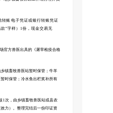
信
转账
电子凭证或银行转账凭证
款”字样）1份，现金交易无
驻场官方兽医出具的《屠宰检疫合格
地乡镇畜牧兽医站暂时保管；牛羊
医暂时保管；冷水鱼出栏奖补所有
核1
次，由乡镇畜牧兽医站或县农
证效力）。整理完结后一份印证资