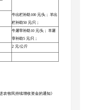
牛出栏补助
100
元/头；
羊出
栏补助
50
元/只；
牛屠宰补助
10
元/头；
羊屠
宰补助
5
元/只；
2
元/公斤
进农
牧民持续增收资金的通知》