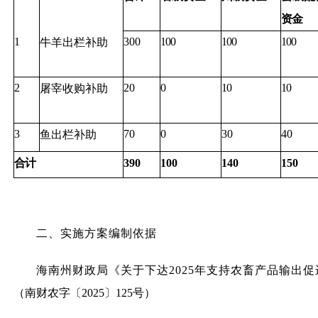
资金
1
300
100
100
100
牛羊出栏补助
2
20
0
10
10
屠宰收购补助
3
70
0
30
40
鱼出栏补助
合计
390
100
140
150
二、实施方案编制依据
海南州财政局《关于下达2025年支持农畜产品输出促
（南财农字〔2025〕125号）