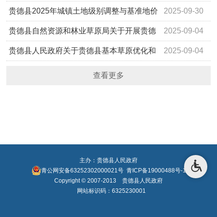
宜告知书
贵德县2025年城镇土地级别调整与基准地价
2025-09-30
更新成果的公示
贵德县自然资源和林业草原局关于开展贵德
2025-09-04
县自然资源所有权首次登记的通告
贵德县人民政府关于贵德县基本草原优化和
2025-09-04
完善成果的公告
查看更多
主办：贵德县人民政府
青公网安备63252302000021号
青ICP备19000488号-1
Copyright © 2007-2013 贵德县人民政府
网站标识码：6325230001