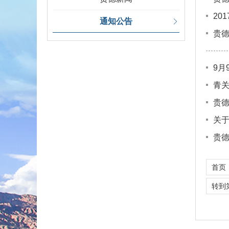
20
通知公告
贵
9月
青关
贵
关
贵
首页
转到