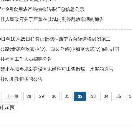
17年9月食用农产品抽检结果汇总信息公示
德县人民政府关于严禁在县城内乱停乱放车辆的通告
9日至10月25日拉脊山贵德往西宁方向隧道将封闭施工
公路(贵德至坎布拉段)、西久公路(拉加至大武段)临时封闭
德县社区工作人员招聘公告
于禁止在城乡规划建设区未经许可出售散煤、水泥的通告
德县幼儿教师招聘公告
上一页
28
29
30
31
32
33
34
35
3
第
页