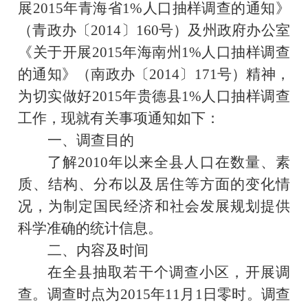
展
2015
年青海省
1%
人口抽样调查的通知》
（青政办〔
2014
〕
160
号）及州政府办公室
《关于开展
2015
年海南州
1%
人口抽样调查
的通知》（南政办〔
2014
〕
171
号）精神，
为切实做好
2015
年贵德县
1%
人口抽样调查
工作，现就有关事项通知如下：
一、调查目的
了解
2010
年以来全县人口在数量、素
质、结构、分布以及居住等方面的变化情
况，为制定国民经济和社会发展规划提供
科学准确的统计信息。
二、内容及时间
在全县抽取若干个调查小区，开展调
查。调查时点为
2015
年
11
月
1
日零时。调查