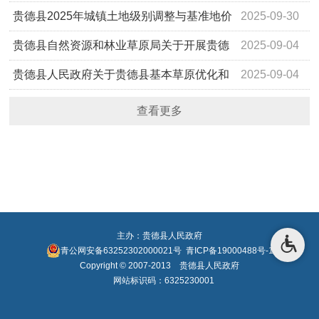
宜告知书
贵德县2025年城镇土地级别调整与基准地价
2025-09-30
更新成果的公示
贵德县自然资源和林业草原局关于开展贵德
2025-09-04
县自然资源所有权首次登记的通告
贵德县人民政府关于贵德县基本草原优化和
2025-09-04
完善成果的公告
查看更多
主办：贵德县人民政府
青公网安备63252302000021号
青ICP备19000488号-1
Copyright © 2007-2013 贵德县人民政府
网站标识码：6325230001