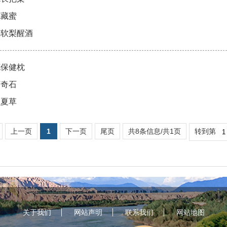
德藏蜜
德软梨醒酒
花保健枕
河奇石
虫夏草
上一页
1
下一页
尾页
共8条信息/共1页
转到第
关于我们
网站声明
联系我们
网站地图