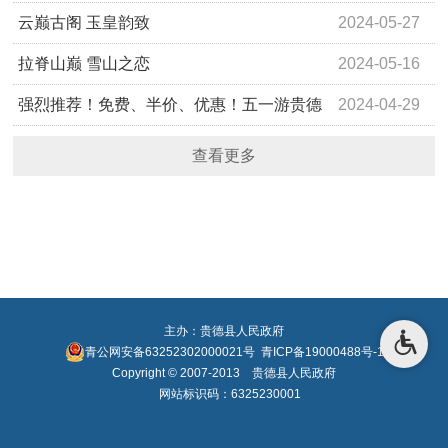
自在乡村”全国乡村旅游精…
云巅古阁 玉皇韵致
2024-05-27
拉脊山巅 雪山之恋
2024-05-16
强烈推荐！免费、半价、优惠！五一游贵德
2024-04-29
景区优惠、精品线路汇总！
查看更多
主办：贵德县人民政府
青公网安备63252302000021号
青ICP备19000488号-1
Copyright © 2007-2013 贵德县人民政府
网站标识码：6325230001