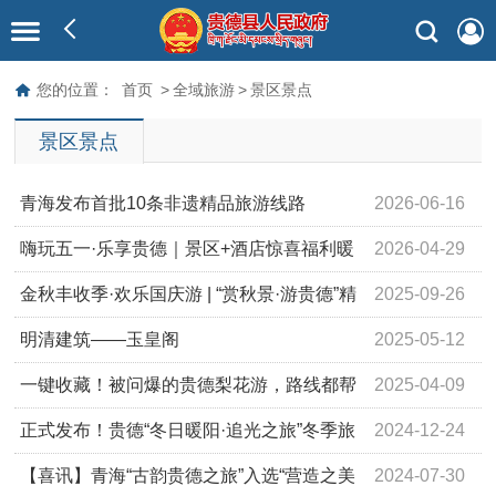
您的位置：
首页
>
全域旅游
>
景区景点
景区景点
青海发布首批10条非遗精品旅游线路
2026-06-16
嗨玩五一·乐享贵德｜景区+酒店惊喜福利暖
2026-04-29
心来袭
金秋丰收季·欢乐国庆游 | “赏秋景·游贵德”精
2025-09-26
品旅游线路来啦！
明清建筑——玉皇阁
2025-05-12
一键收藏！被问爆的贵德梨花游，路线都帮
2025-04-09
你规划好了!
正式发布！贵德“冬日暖阳·追光之旅”冬季旅
2024-12-24
游主题系列活动预告来袭！
【喜讯】青海“古韵贵德之旅”入选“营造之美
2024-07-30