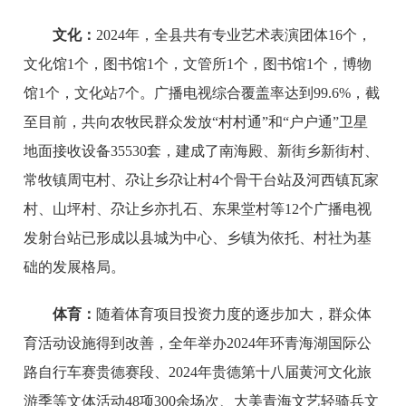
文化：
2024年，全县共有专业艺术表演团体16个，
文化馆1个，图书馆1个，文管所1个，图书馆1个，博物
馆1个，文化站7个。广播电视综合覆盖率达到99.6%，截
至目前，共向农牧民群众发放“村村通”和“户户通”卫星
地面接收设备35530套，建成了南海殿、新街乡新街村、
常牧镇周屯村、尕让乡尕让村4个骨干台站及河西镇瓦家
村、山坪村、尕让乡亦扎石、东果堂村等12个广播电视
发射台站已形成以县城为中心、乡镇为依托、村社为基
础的发展格局。
体育：
随着体育项目投资力度的逐步加大，群众体
育活动设施得到改善，全年举办2024年环青海湖国际公
路自行车赛贵德赛段、2024年贵德第十八届黄河文化旅
游季等文体活动48项300余场次、大美青海文艺轻骑兵文