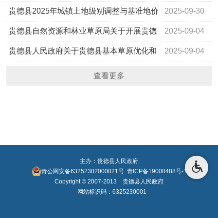
宜告知书
贵德县2025年城镇土地级别调整与基准地价
2025-09-30
更新成果的公示
贵德县自然资源和林业草原局关于开展贵德
2025-09-04
县自然资源所有权首次登记的通告
贵德县人民政府关于贵德县基本草原优化和
2025-09-04
完善成果的公告
查看更多
主办：贵德县人民政府
青公网安备63252302000021号
青ICP备19000488号-1
Copyright © 2007-2013 贵德县人民政府
网站标识码：6325230001