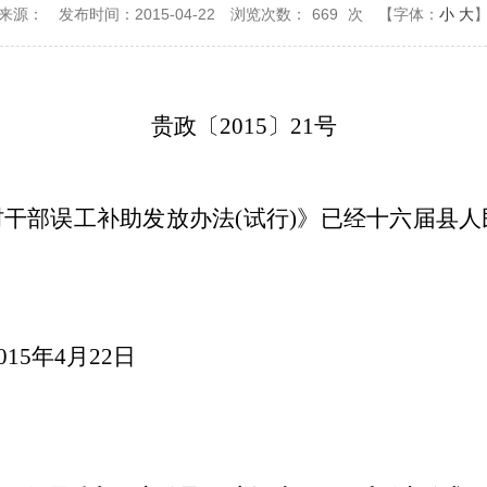
来源：
发布时间：2015-04-22
浏览次数：
669
次
【字体：
小
大
贵政〔
2015
〕
21
号
村干部误工补助发放办法
(
试行
)
》已经十六届县人
015
年4
月22
日