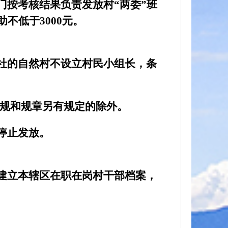
门按考核结果负责发放村“两委”班
助不低于
3000
元。
社的自然村不设立村民小组长，条
规和规章另有规定的除外。
停止发放。
建立本辖区在职在岗村干部档案，