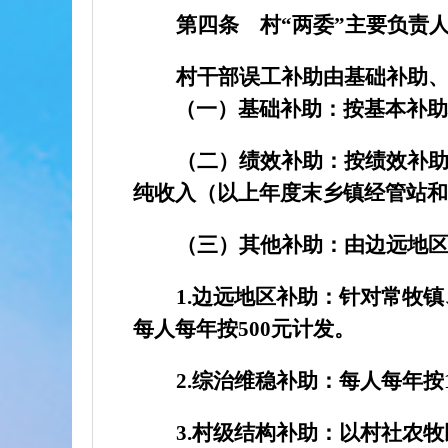
第四条
村“两委”主要负责
村干部误工补助由基础补助
（一）基础补助：
按基本补助
（二）绩效补助：
按绩效补
纯收入（以上年度末乡镇经管站和
（三）其他补助：
由边远地
1.
边远地区补助：
针对常牧镇
每人每年按
500
元计发。
2.
综治维稳补助：
每人每年按
3.
村级结构补助：
以村社农牧