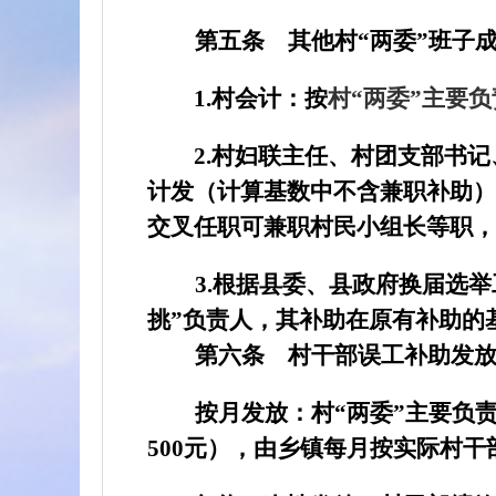
第五条
其他村“两委”班子
1.
村会计：
按
村“两委”主要负
2.
村妇联主任、村团支部书记
计发（计算基数中不含兼职补助）
交叉任职可兼职村民小组长等职，
3.
根据县委、县政府换届选举
挑”负责人，其补助在原有补助的
第六条
村干部误工补助发
按月发放：
村“两委”主要负
500
元），由乡镇每月按实际村干