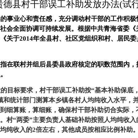
贵德县村干部误工补助发放办法
(
试
部的事业心和责任感，充分调动村干部的工作积极
社会全面协调可持续发展。根据中共青海省委《关
《关于
2014
年全县村、社区党组织和村、居民委
是指在联村并组后县委县政府核定的职数范围内，
员。
设的目标要求，村干部误工补助按“基本补助保底
镇和统计部门测算本乡镇各村人均纯收入水平，
到细算账，算细账，确保村干部补助切合实际，不
。村“两委”主要负责人基础补助按照人均纯收入
均纯收入的
2
倍左右，其他成员按相应比例补助