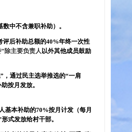
基数中不含兼职补助）。
考评后补助总额的
40%
年终一次性
委”除主要负责人
以外其他成员鼓励
”，通过民主选举推选的“一肩
补助按月发放。
责人基本补助的
70%
按月计发（每月
”形式发放给村干部。