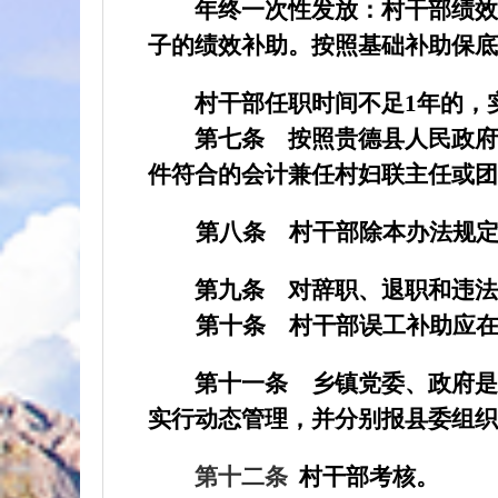
年终一次性发放：
村干部绩效
子的绩效补助。按照基础补助保底
村干部任职时间不足
1
年的，
第七条
按照贵德县人民政府
件符合的会计兼任村妇联主任或团
第八条
村干部除本办法规
第九条
对辞职、退职和违法
第十条
村干部误工补助应
第十一条
乡镇党委、政府是
实行动态管理，并分别报县委组织
第十二条
村干部考核。