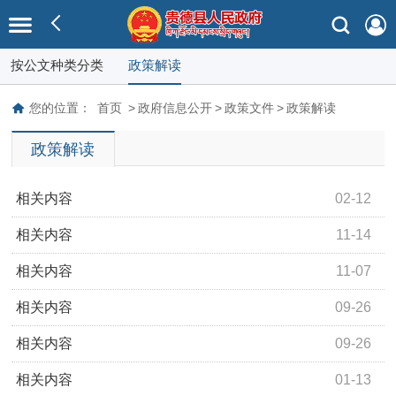
按公文种类分类
政策解读
您的位置：
首页
>
政府信息公开
>
政策文件
>
政策解读
政策解读
相关内容
02-12
一图读懂 | 2026年贵德县政府工作报告
相关内容
11-14
《贵德县“山水林田湖草沙”生态环境领域大起底、大排查、
相关内容
11-07
大整治工作方案》部门解读
《贵德县殡仪馆调整为公建公营运行实施方案》部门解读
相关内容
09-26
《贵德县小型农田水利工程水费征收使用管理办法》部门
相关内容
09-26
解读
《贵德县农村公益性墓地划定工作实施方案》部门解读
相关内容
01-13