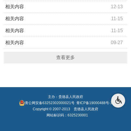
《贵德县农村牧区供水工程运行管理办法》政策解读
相关内容
12-13
《青海省取水许可和水资源费征收管理办法》解读
相关内容
11-15
《青海省医疗纠纷预防和处理办法》解读
相关内容
11-15
《贵德县农业水价综合改革精准补贴及节水奖励办法》解
相关内容
09-27
读
《贵德县加强和规范政策措施公平竞争审查工作方案》解
查看更多
读
主办：贵德县人民政府
青公网安备63252302000021号
青ICP备19000488号-1
Copyright © 2007-2013 贵德县人民政府
网站标识码：6325230001