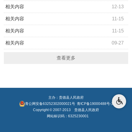
《贵德县农村牧区供水工程运行管理办法》政策解读
相关内容
12-13
《青海省取水许可和水资源费征收管理办法》解读
相关内容
11-15
《青海省医疗纠纷预防和处理办法》解读
相关内容
11-15
《贵德县农业水价综合改革精准补贴及节水奖励办法》解
相关内容
09-27
读
《贵德县加强和规范政策措施公平竞争审查工作方案》解
查看更多
读
主办：贵德县人民政府
青公网安备63252302000021号
青ICP备19000488号-1
Copyright © 2007-2013 贵德县人民政府
网站标识码：6325230001