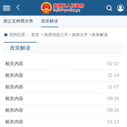
按公文种类分类
政策解读
您的位置：
首页
>
政府信息公开
>
政策文件
>
政策解读
政策解读
相关内容
02-12
一图读懂 | 2026年贵德县政府工作报告
相关内容
11-14
《贵德县“山水林田湖草沙”生态环境领域大起底、大排查、
相关内容
11-07
大整治工作方案》部门解读
《贵德县殡仪馆调整为公建公营运行实施方案》部门解读
相关内容
09-26
《贵德县小型农田水利工程水费征收使用管理办法》部门
相关内容
09-26
解读
《贵德县农村公益性墓地划定工作实施方案》部门解读
相关内容
01-13