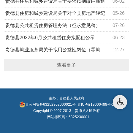
贵德县住房和城乡建设局关于要求按期缴纳廉租
06-02
房租金的通知
贵德县住房和城乡建设局关于对全县房地产经纪
05-26
机构备案资质及运行情况的公示
贵德县公共租赁住房管理办法（征求意见稿）
07-26
贵德县2022年6月公共租赁住房拟配租公示
06-23
贵德县就业服务局关于拟用公益性岗位（零就
12-27
业）人员名单的公示
查看更多
主办：贵德县人民政府
青公网安备63252302000021号
青ICP备19000488号-1
Copyright © 2007-2013 贵德县人民政府
网站标识码：6325230001