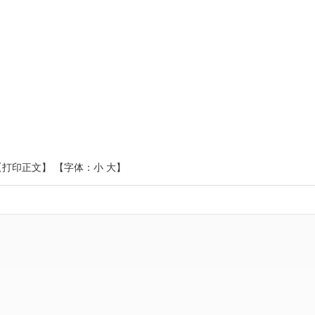
【打印正文】
【字体：
小
大
】