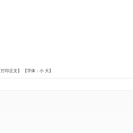
【打印正文】
【字体：
小
大
】