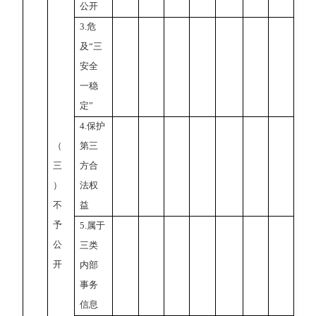
公开
3.
危
及“三
安全
一稳
定”
4.
保护
（
第三
三
方合
）
法权
不
益
予
5.
属于
公
三类
开
内部
事务
信息