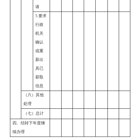
请
5.
要求
行政
机关
确认
或重
新出
具已
获取
信息
（六）其他
处理
（七）总计
四、结转下年度继
续办理