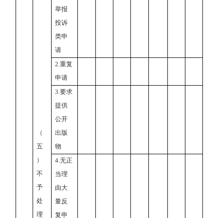
举报
投诉
类申
请
2.
重复
申请
3.
要求
提供
公开
（
出版
五
物
）
4.
无正
不
当理
予
由大
处
量反
理
复申