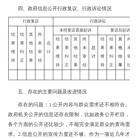
四、政府信息公开行政复议、行政诉讼情况
行政复议
行政诉讼
未经复议直接起诉
复议后起诉
结
结
其
尚
结
结
其
尚
结
结
其
尚
果
果
他
未
总
果
果
他
未
总
果
果
他
未
维
纠
结
审
计
维
纠
结
审
计
维
纠
结
审
持
正
果
结
持
正
果
结
持
正
果
结
五、存在的主要问题及改进情况
存在的问题：
1.
公开内容与群众需求还不相符合。
政府机关公开的信息还存在限制，比如政务公开栏目，
各个方面的公开还比较少，不能完全满足群众的查询需
求。
2.
信息公开的宣传力度还不够。作为一项近几年才