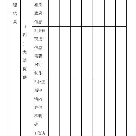
相关
理
政府
结
信息
果
（
2.
没有
四
现成
）
信息
无
需要
法
另行
提
制作
供
3.
补正
后申
请内
容仍
不明
确
1.
信访