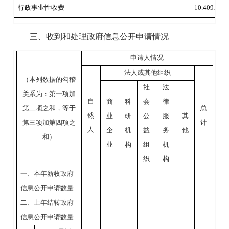
行政事业性收费
10.4091
三、收到和处理政府信息公开申请情况
申请人情况
法人或其他组织
（本列数据的勾稽
社
法
关系为：第一项加
自
商
科
会
律
第二项之和，等于
总
然
业
研
公
服
其
第三项加第四项之
计
人
企
机
益
务
他
和）
业
构
组
机
织
构
一、本年新收政府
信息公开申请数量
二、上年结转政府
信息公开申请数量