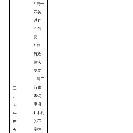
6.
属于
四类
过程
性信
息
7.
属于
行政
执法
案卷
8.
属于
行政
三
查询
、
事项
本
1.
本机
年
关不
度
掌握
办