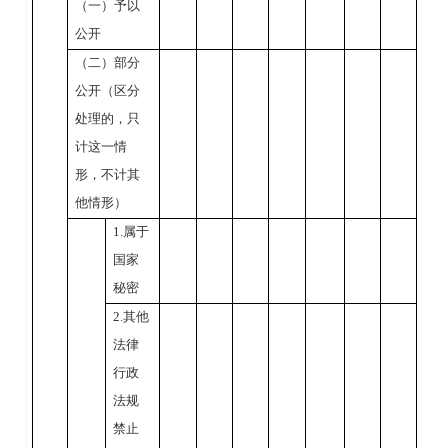
（一）予以
公开
（二）部分
公开（区分
处理的，只
计这一情
形，不计其
他情形）
1.
属于
国家
秘密
2.
其他
法律
行政
法规
禁止