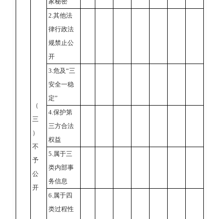
家秘密
2.其他法
律行政法
规禁止公
开
3.危及“三
安全一稳
定”
（
4.保护第
三
三方合法
）
权益
不
5.属于三
予
类内部事
公
务信息
开
6.属于四
类过程性