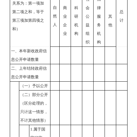
关系为：第一项加
自
商
科
会
律
第二项之和，等于
总
然
业
研
公
服
其
第三项加第四项之
计
人
企
机
益
务
他
和）
业
构
组
机
织
构
一、本年新收政府信
息公开申请数量
二、上年结转政府信
息公开申请数量
（一）予以公开
（二）部分公开
（区分处理的，
只计这一情形，
不计其他情形）
1.属于国