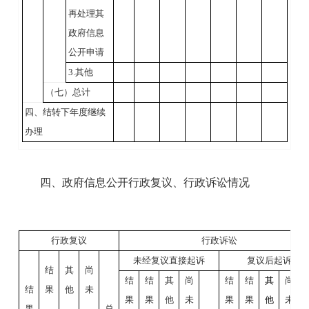
再处理其
政府信息
公开申请
3.其他
（七）总计
四、结转下年度继续
办理
四、政府信息公开行政复议、行政诉讼情况
行政复议
行政诉讼
未经复议直接起诉
复议后起诉
结
其
尚
结
结
其
尚
结
结
其
尚
结
果
他
未
果
果
他
未
果
果
他
未
果
总