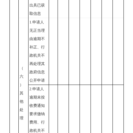
出具已获
取信息
1.申请人
无正当理
由逾期不
补正、行
政机关不
再处理其
（
政府信息
六
公开申请
）
2.申请人
其
逾期未按
他
收费通知
处
要求缴纳
理
费用、行
政机关不