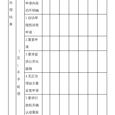
办
申请内容
理
仍不明确
结
1.信访举
果
报投诉类
申请
2.重复申
请
（
3.要求提
五
供公开出
）
版物
不
4.无正当
予
理由大量
处
反复申请
理
5.要求行
政机关确
认或重新