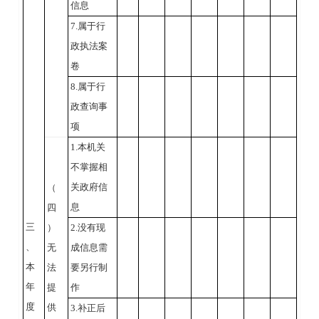
信息
7.属于行
政执法案
卷
8.属于行
政查询事
项
1.本机关
不掌握相
关政府信
（
息
四
三
）
2.没有现
、
无
成信息需
本
法
要另行制
年
提
作
度
供
3.补正后