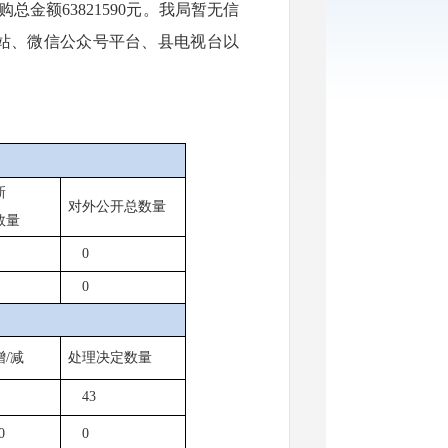
购总金额
63821590
元。我局暂无信
站、微信公众号平台、县电视台以
新
对外公开总数量
数量
0
0
增
/
减
处理决定数量
43
0
0