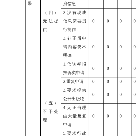
果
府信息
（四）
2.
没有现成
无法提
信息需要另
0
0
0
供
行制作
3.
补正后申
请内容仍不
0
0
0
明确
1.
信访举报
0
0
0
投诉类申请
2.
重复申请
0
0
0
3.
要求提供
0
0
0
公开出版物
（五）
4.
无正当理
不予处
由大量反复
0
0
0
理
申请
5.
要求行政