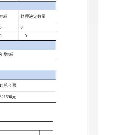
增
/
减
处理决定数量
0
0
0
0
年增
/
减
购总金额
821590
元