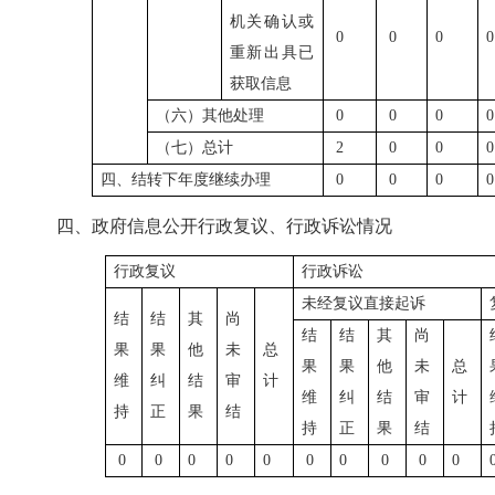
机关确认或
0
0
0
重新出具已
获取信息
（六）其他处理
0
0
0
（七）总计
2
0
0
四、结转下年度继续办理
0
0
0
四、政府信息公开行政复议、行政诉讼情况
行政复议
行政诉讼
未经复议直接起诉
结
结
其
尚
结
结
其
尚
果
果
他
未
总
果
果
他
未
总
维
纠
结
审
计
维
纠
结
审
计
持
正
果
结
持
正
果
结
0
0
0
0
0
0
0
0
0
0