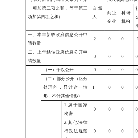
一项加第二项之和，等于第三
自然
商业
科研
项加第四项之和）
人
企业
机构
一、本年新收政府信息公开申
2
0
0
请数量
二、上年结转政府信息公开申
0
0
0
请数量
（一）予以公开
0
0
0
（二）部分公开（区分
处理的，只计这一情
1
0
0
形，不计其他情形）
1.
属于国家
0
0
0
秘密
2.
其他法律
行政法规禁
0
0
0