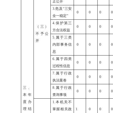
止公开
3.
危及“三安
0
0
0
全一稳定”
4.
保护第三
（三）
0
0
0
方合法权益
不予公
5.
属于三类
开
内部事务信
0
0
0
息
6.
属于四类
0
0
0
过程性信息
7.
属于行政
0
0
0
执法案卷
三、
8.
属于行政
0
0
0
本年
查询事项
度办
1.
本机关不
理结
掌握相关政
1
0
0