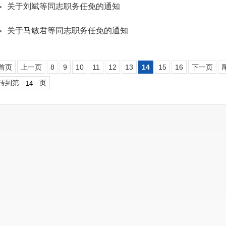
关于刘斌等同志职务任免的通知
关于马敏君等同志职务任免的通知
首页
上一页
8
9
10
11
12
13
14
15
16
下一页
转到第
页