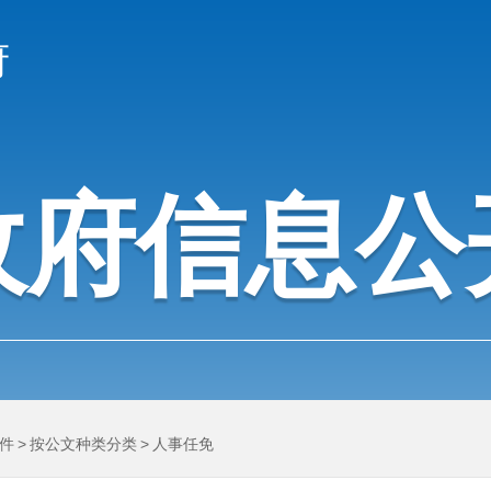
府
政府信息公
件
>
按公文种类分类
>
人事任免