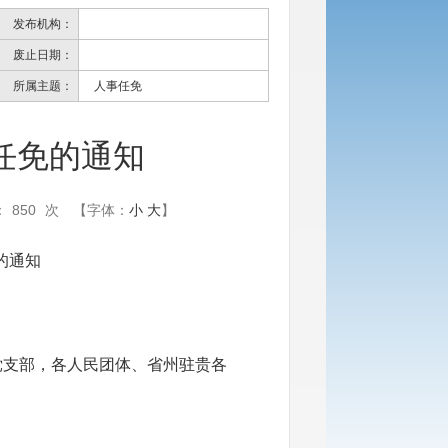
发布机构：
废止日期：
所属主题：
人事任免
任免的通知
：
850
次
【字体：
小
大
】
的通知
党支部，各人民团体、省州驻贵各