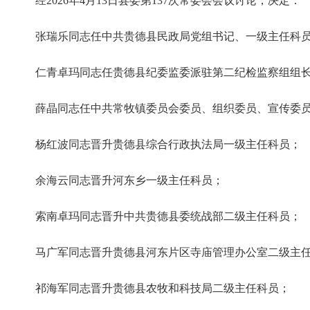
经2026年4月13日县委第137次常委会会议讨论，决定：
张瑞乐同志任中共贵德县民政局党组书记、一级主任科
仁青卓玛同志任贵德县纪委监委派驻第二纪检监察组组
薛晶同志任中共常牧镇委员会委员、组织委员、宣传委
杨红波同志晋升贵德县综合行政执法局一级主任科员；
余海云同志晋升河东乡一级主任科员；
索南卓玛同志晋升中共贵德县委统战部二级主任科员；
马广军同志晋升贵德县河东片区寺庙管理办公室二级主
祁海军同志晋升贵德县农牧和科技局二级主任科员；