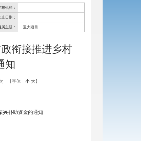
发布机构：
废止日期：
所属主题：
重大项目
财政衔接推进乡村
通知
次
【字体：
小
大
】
振兴补助资金的通知