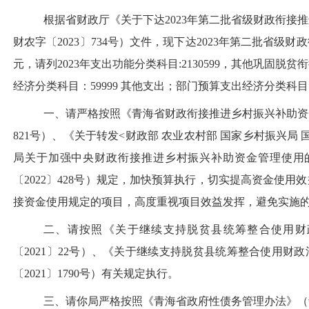
根据省财政厅《关于下达
2023
年第二批省级财政衔接推
财农字〔
2023
〕
734
号）文件，现下达
2023
年第二批省级财政
元，请列
2023
年支出功能分类科目
:2130599
，其他巩固脱贫衔
经济分类科目：
59999
其他支出；部门预算支出经济分类科目
一、请严格按照《青海省财政衔接推进乡村振兴补助资
821
号）、《关于转发
<
财政部 农业农村部 国家乡村振兴局 
局关于加强中央财政衔接推进乡村振兴补助资金管理使用
〔
2022
〕
428
号）规定，加快预算执行，切实提高资金使用效
接资金使用规定的项目，高度重视项目效益发挥，避免实施
二、请按照《关于继续支持脱贫县统筹整合使用财
〔
2021
〕
22
号）、《关于继续支持脱贫县统筹整合使用财政
〔
2021
〕
1790
号）有关规定执行。
三、请你局严格按照《青海省政府性债务管理办法》（