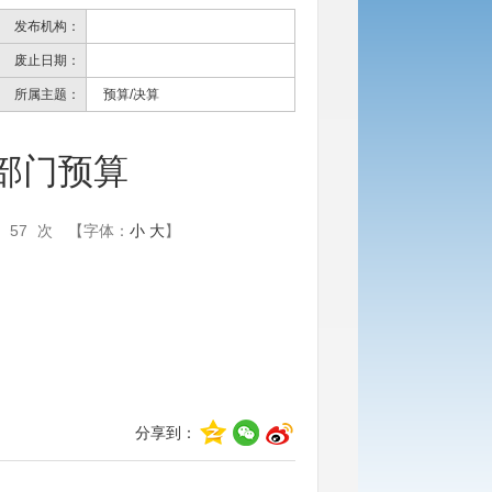
发布机构：
废止日期：
所属主题：
预算/决算
局部门预算
：
57
次
【字体：
小
大
】
分享到：