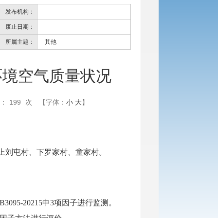
发布机构：
废止日期：
所属主题：
其他
环境空气质量状况
：
199
次
【字体：
小
大
】
上刘屯村、下罗家村、童家村。
095-20215中3项因子进行监测
。