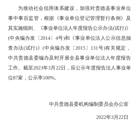
为推动社会信用体系建设，加强对贵德县事业单位
事中事后监管，
根据《事业单位登记管理暂行条例》及
其实施细则
、《
事业单位法人年度报告公示办法
(试行)
》
(中央编办发
〔
2014
〕
4号)和《事业单位法人公示信息抽
查办法(试行)》(中央编办发
〔
2015
〕
131
号
)有关规定，
中共贵德县委编办及时开展全县事业单位法人年
度报告
工作。截至202
3
年
3月
22日
，应公示年度报告法人事业单
位
87家，公示率100%。
中共贵德县委机构编制委员会办公室
2022年
3
月
22
日