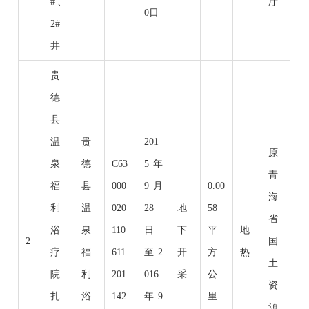
#、
厅
0日
2#
井
贵
德
县
温
贵
201
原
泉
德
C63
5年
青
福
县
000
9月
0.00
海
利
温
020
28
地
58
省
浴
泉
110
日
下
平
地
2
国
疗
福
611
至2
开
方
热
土
院
利
201
016
采
公
资
扎
浴
142
年9
里
源