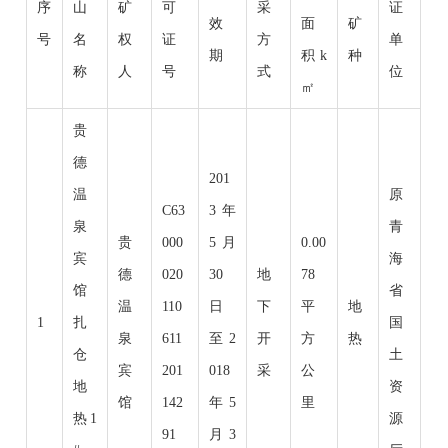
序
山
矿
可
采
证
效
面
矿
号
名
权
证
方
单
期
积k
种
称
人
号
式
位
㎡
贵
德
201
温
原
C63
3年
泉
青
贵
000
5月
0.00
宾
海
德
020
30
地
78
馆
省
温
110
日
下
平
地
1
扎
国
泉
611
至2
开
方
热
仓
土
宾
201
018
采
公
地
资
馆
142
年5
里
热1
源
91
月3