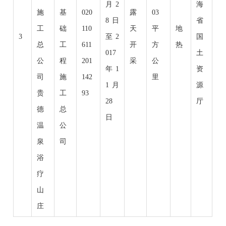
月2
海
施
基
020
露
03
8日
省
工
础
110
天
平
地
3
至2
国
总
工
611
开
方
热
017
土
公
程
201
采
公
年1
资
司
施
142
里
1月
源
贵
工
93
28
厅
德
总
日
温
公
泉
司
浴
疗
山
庄