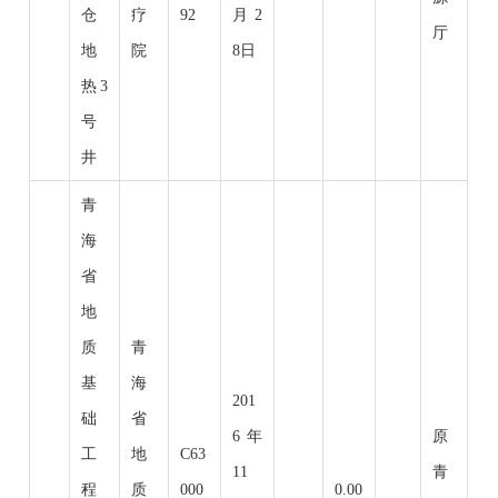
仓
疗
92
月2
厅
地
院
8日
热3
号
井
青
海
省
地
质
青
基
海
201
础
省
6年
原
工
地
C63
11
青
程
质
000
0.00