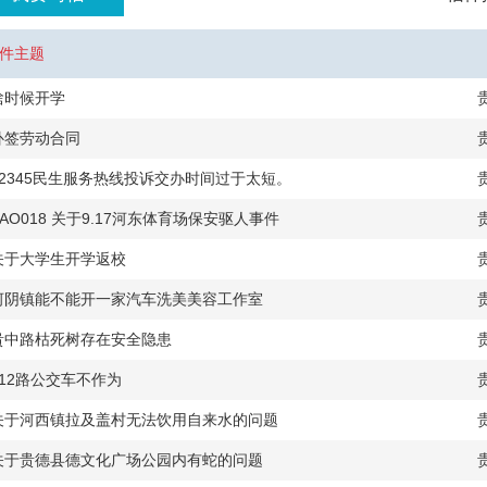
件主题
啥时候开学
补签劳动合同
12345民生服务热线投诉交办时间过于太短。
BAO018 关于9.17河东体育场保安驱人事件
关于大学生开学返校
河阴镇能不能开一家汽车洗美美容工作室
贵中路枯死树存在安全隐患
112路公交车不作为
关于河西镇拉及盖村无法饮用自来水的问题
关于贵德县德文化广场公园内有蛇的问题