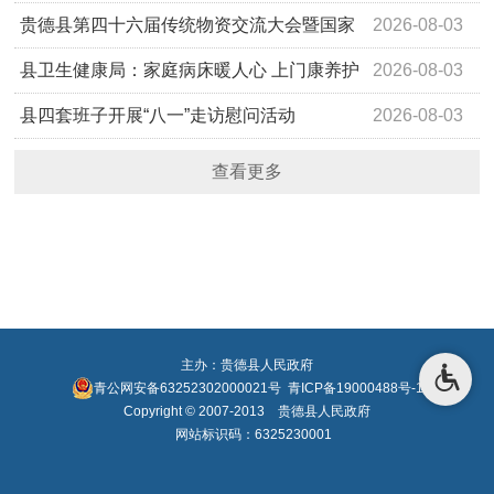
贵德县第四十六届传统物资交流大会暨国家
2026-08-03
级非物质文化遗产“贵德六月庙会…
县卫生健康局：家庭病床暖人心 上门康养护
2026-08-03
安康
县四套班子开展“八一”走访慰问活动
2026-08-03
查看更多
主办：贵德县人民政府
青公网安备63252302000021号
青ICP备19000488号-1
Copyright © 2007-2013 贵德县人民政府
网站标识码：6325230001