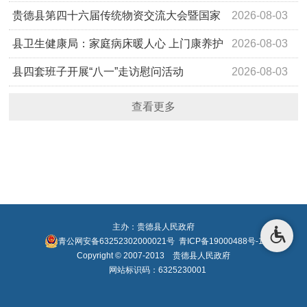
贵德县第四十六届传统物资交流大会暨国家
2026-08-03
级非物质文化遗产“贵德六月庙会…
县卫生健康局：家庭病床暖人心 上门康养护
2026-08-03
安康
县四套班子开展“八一”走访慰问活动
2026-08-03
查看更多
主办：贵德县人民政府
青公网安备63252302000021号
青ICP备19000488号-1
Copyright © 2007-2013 贵德县人民政府
网站标识码：6325230001