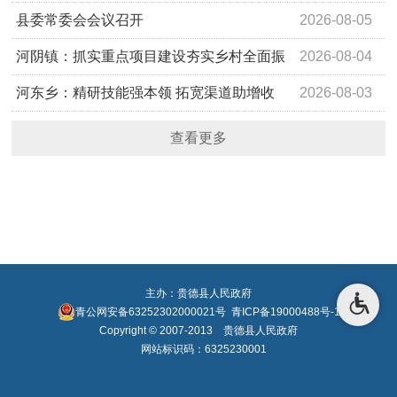
歌
县委常委会会议召开
2026-08-05
河阴镇：抓实重点项目建设夯实乡村全面振
2026-08-04
兴发展根基
河东乡：精研技能强本领 拓宽渠道助增收
2026-08-03
查看更多
主办：贵德县人民政府
青公网安备63252302000021号
青ICP备19000488号-1
Copyright © 2007-2013 贵德县人民政府
网站标识码：6325230001