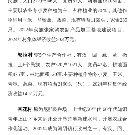
民族，人口277户946人，党员57人。耕地面积1050亩，
主要以农业冬小麦种植为主，占种植业的70％，其他作
物饲用玉米、马铃薯、蔬菜。现有牲畜1169头，家禽235
只。2022年实施张家沟农副产品加工基地建设项目。
2024年村集体经济收益50.4万元。
郭拉村
辖5个生产合作社，有汉、回、藏、蒙、撒
拉、土6个民族，农户320户1021人，党员47名。耕地面
积875亩，林地面积120亩,主要种植作物冬小麦、玉米、
青稞、蔬菜。现有牲畜2160头（只）。2024年村集体经
济收益14.51万元。
杏花村
原为尼那良种场，上世纪50年代-60年代知识
青年上山下乡来到此处开垦荒地新建水利，开展农业合
作化运动。2005年成为河阴镇行政村之一，有汉、回、