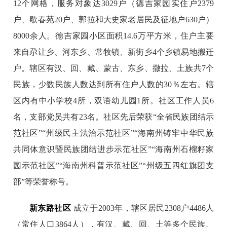
12个网格，服务对象达3029户（德吉家园实住户2379
户、歇春苑20户、郭拉和大史家老居民及征地户630户）
8000余人。德吉家园小区面积14.6万平方米，住户主要
来自尕让乡、河东乡、常牧镇、新街乡4个乡镇易地搬迁
户。辖区有汉、回、藏、蒙古、东乡、撒拉、土族共7个
民族，少数民族人数达到所有住户人数的30％左右。辖
区内有中小学校4所，双语幼儿园1所。社区工作人员6
名，支部党员共有23名。社区先后荣获“全省民族团结示
范社区”“州级民主法治示范社区”“海南州铸牢中华民族
共同体意识暨民族团结进步示范社区”“海南州石榴籽家
园示范社区”“海南州科普示范社区”“州级五四红旗团支
部”等荣誉称号。
新东路社区
成立于2003年，辖区居民2308户4486人
（常住人口3864人），有汉、藏、回、土等多个民族。