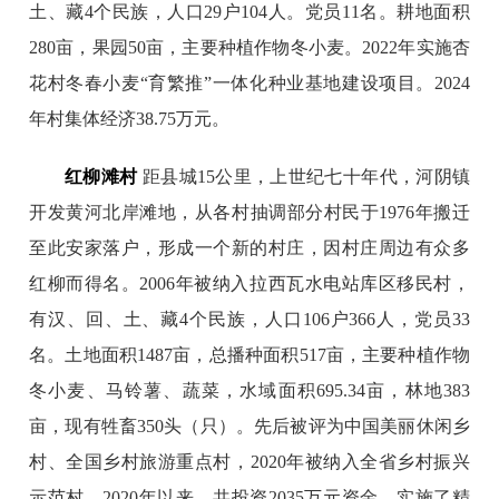
土、藏4个民族，人口29户104人。党员11名。耕地面积
280亩，果园50亩，主要种植作物冬小麦。2022年实施杏
花村冬春小麦“育繁推”一体化种业基地建设项目。2024
年村集体经济38.75万元。
红柳滩村
距县城15公里，上世纪七十年代，河阴镇
开发黄河北岸滩地，从各村抽调部分村民于1976年搬迁
至此安家落户，形成一个新的村庄，因村庄周边有众多
红柳而得名。2006年被纳入拉西瓦水电站库区移民村，
有汉、回、土、藏4个民族，人口106户366人，党员33
名。土地面积1487亩，总播种面积517亩，主要种植作物
冬小麦、马铃薯、蔬菜，水域面积695.34亩，林地383
亩，现有牲畜350头（只）。先后被评为中国美丽休闲乡
村、全国乡村旅游重点村，2020年被纳入全省乡村振兴
示范村。2020年以来，共投资2035万元资金，实施了精