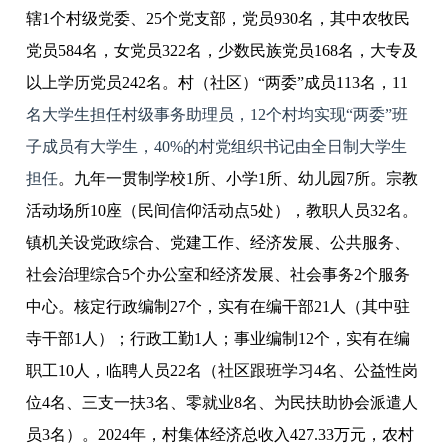
辖1个村级党委、25个党支部，党员930名，其中农牧民
党员584名，女党员322名，少数民族党员168名，大专及
以上学历党员242名。村（社区）“两委”成员113名，11
名大学生担任村级事务助理员，12个村均实现“两委”班
子成员有大学生，40%的村党组织书记由全日制大学生
担任
。九年一贯制学校1所、小学1所、幼儿园7所。宗教
活动场所10座（民间信仰活动点5处），教职人员32名。
镇机关设党政综合、党建工作、经济发展、公共服务、
社会治理综合5个办公室和经济发展、社会事务2个服务
中心。核定行政编制27个，实有在编干部21人（其中驻
寺干部1人）；行政工勤1人；事业编制12个，实有在编
职工10人，临聘人员22名（社区跟班学习4名、公益性岗
位4名、三支一扶3名、零就业8名、为民扶助协会派遣人
员3名）。2024年，村集体经济总收入427.33万元，农村