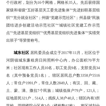
个行政村，划分为16个网格，网格长35人。先后获得国
家级和省级“五好基层关工委先进集体”“先进妇联基层组
织”“充分就业社区”；州级“党建示范社区”；州县级“民族
团结进步创建活动示范社区”“城镇社区党建工作示范
点”“先进基层党组织”“优秀基层党组织先进集体”“实绩突
出班子”等荣誉称号。
城东社区
居民委员会成立于2017年11月，社区位于
河阴镇城东廉租房日间照料中心内，办公面积70平方
米；社区现有工作人员10名，职工党员9名，支部党员34
名（其中预备党员1名）。辖区居民总户数3358户5516
人；常住户1991户，常住人数2849人；有汉、回、藏、
土、蒙、满、撒拉7个民族；城镇低保户79户，121人；
征地居民321户，514人；残疾人38户40人；辖区内有3所
学校、管辖楼院小区有1个（楼栋数62栋），将区域划分