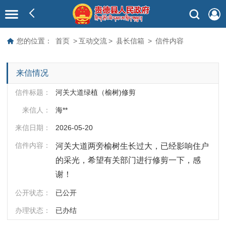
您的位置：
首页
>
互动交流
>
县长信箱
>
信件内容
来信情况
信件标题：
河关大道绿植（榆树)修剪
来信人：
海**
来信日期：
2026-05-20
信件内容：
河关大道两旁榆树生长过大，已经影响住户
的采光，希望有关部门进行修剪一下，感
谢！
公开状态：
已公开
办理状态：
已办结