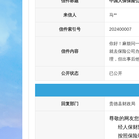
信件标题
中国人保保险
来信人
马**
信件索引号
202400007
你好！麻烦问
信件内容
就去保险公司
理，但出事后
公开状态
已公开
回复部门
贵德县财政局
尊敬的网友您
经人保财
按照保险