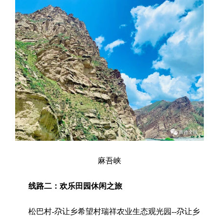
麻吾峡
线路二：欢乐田园休闲之旅
松巴村-尕让乡希望村瑞祥农业生态观光园--尕让乡