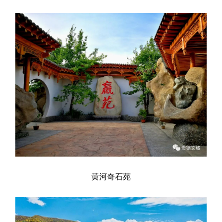
黄河奇石苑