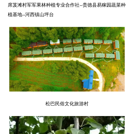
席芨滩村军军果林种植专业合作社--贵德县易稼园蔬菜种
植基地--河西镇山坪台
松巴民俗文化旅游村