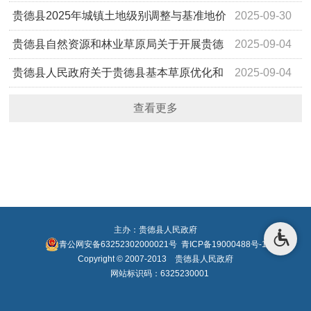
宜告知书
贵德县2025年城镇土地级别调整与基准地价
2025-09-30
更新成果的公示
贵德县自然资源和林业草原局关于开展贵德
2025-09-04
县自然资源所有权首次登记的通告
贵德县人民政府关于贵德县基本草原优化和
2025-09-04
完善成果的公告
查看更多
主办：贵德县人民政府
青公网安备63252302000021号
青ICP备19000488号-1
Copyright © 2007-2013 贵德县人民政府
网站标识码：6325230001