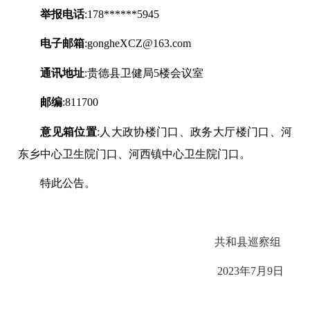
举报电话
:178******5945
电子邮箱
:gongheXCZ@163.com
通讯地址
:
贵德县卫健局
5
楼会议室
邮编
:811700
意见箱位置
:
人大政协楼门口、政务大厅楼门口、河
东乡中心卫生院门口、河西镇中心卫生院门口。
特此公告。
共和县巡察组
2023
年
7
月
9
日