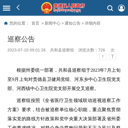
您的位置：
首页
>
新闻中心
>
通知公告
>
详细内容
巡察公告
2023-07-10 09:01:26
共和县巡察组
浏览次数：
726
次
T
T
根据州委统一部署，共和县巡察组于
2023
年
7
月上旬
至
9
月上旬对贵德县卫健局党组、河东乡中心卫生院党支
部、河西镇中心卫生院党支部开展交叉巡察。
巡察组按照《全省医疗卫生领域联动巡视巡察工作
方案》要求，结合被巡察单位核心职能，重点聚焦贯彻
落实党的路线方针政策和党中央重大决策部署及省州委
工作要求情况，对群众身边腐败问题和不正之风以及群