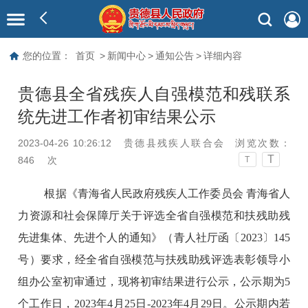
您的位置：
首页
>
新闻中心
>
通知公告
>
详细内容
贵德县全省残疾人自强模范和残联系
统先进工作者初审结果公示
2023-04-26 10:26:12
贵德县残疾人联合会
浏览次数：
T
846
次
T
根据《青海省人民政府残疾人工作委员会
青海省人
力资源和社会保障厅关于评选全省自强模范和扶残助残
先进集体、先进个人的通知》（青人社厅函〔
2023
〕
145
号）要求，经全省自强模范与扶残助残评选表彰领导小
组办公室初审通过，现将初审结果进行公示，公示期为
5
个工作日，
2023
年
4
月
25
日
-2023
年
4
月
29
日。公示期内若