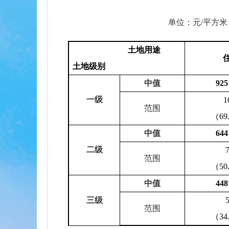
单位：元/平方米
土地用途
土地级别
中值
92
一级
1
范围
（69.
中值
64
二级
范围
（50.
中值
44
三级
范围
（34.