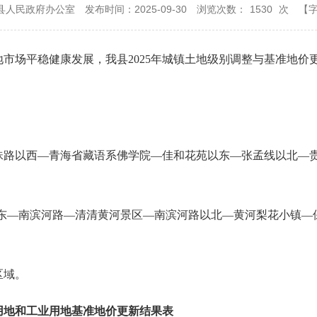
县人民政府办公室
发布时间：2025-09-30
浏览次数：
1530
次
【
市场平稳健康发展，我县2025年城镇土地级别调整与基准地价
珠路以西—青海省藏语系佛学院—佳和花苑以东—张孟线以北—
10以东—南滨河路—清清黄河景区—南滨河路以北—黄河梨花小镇
区域。
用地和工业用地基准地价更新结果表