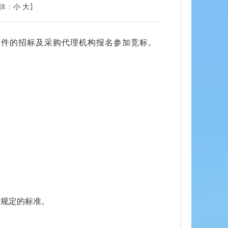
体：
小
大
】
条件的招标
及采购
代理机构报名参加竞标。
。
。
府规定的标准。