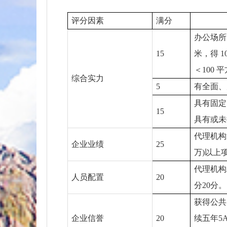
评分因素
满分
办公场所面
15
米，得 
＜100 
综合实力
5
有全面、
具有固定
15
具有或未
代理机构近
企业业绩
25
万)以上
代理机构
人员配置
20
分20分。
获得公共
企业信誉
20
续五年5