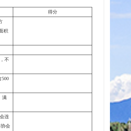
得分
方
所面积
，不
。
500
，满
会连
标协会