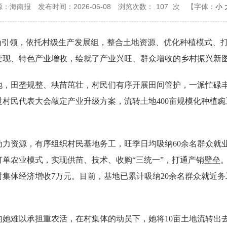
源：海南报
发布时间：2026-06-08
浏览次数：
107
次
【字体：
小
建为引领，依托村级生产发展组，整合土地资源、优化种植模式、
变现、特色产业增收，绘就了产业兴旺、群众增收的乡村振兴新
地，田垄规整、秧苗茁壮，村民们有序开展田间管护，一派忙碌
村民代表大会敲定产业升级方案，流转土地400亩规模化种植
动力资源，有序组织村民基地务工，旺季日均吸纳60余名群众就
行订单农业模式，实现供苗、技术、收购“三统一”，打通产销壁垒
为村集体经济增收7万元。目前，基地已累计吸纳20余名群众就近
她难以承担重农活，在村集体的动员下，她将10亩土地流转出去，