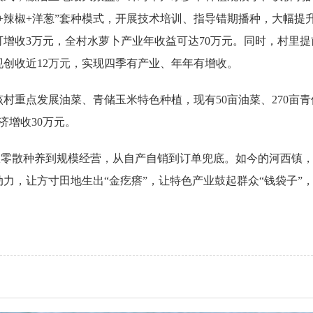
卜+辣椒+洋葱”套种模式，开展技术培训、指导错期播种，大幅
增收3万元，全村水萝卜产业年收益可达70万元。同时，村里
现创收近12万元，实现四季有产业、年年有增收。
村重点发展油菜、青储玉米特色种植，现有50亩油菜、270亩青
济增收30万元。
，从零散种养到规模经营，从自产自销到订单兜底。如今的河西镇
力，让方寸田地生出“金疙瘩”，让特色产业鼓起群众“钱袋子”