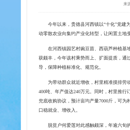
来
今年以来，贵德县河西镇以“十化”党
动零散农业向集约产业化转型，让闲置土地
在河西镇园艺村豌豆苗、西葫芦种植基
获颇丰，今年该村乘势而上、扩面提质，通过
导，保障种植标准化、规范化。
为带动群众就近增收，村里精准摸排劳
400吨、年产值达240万元。同时，村里推
兜底收购协议，预计亩均产量7000斤，可
口稳就业、增收入。
脱贫户何爱莲对此感触颇深，年逾六旬的