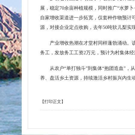
展，稳定70余亩种植规模，同时推广“水萝
自家增收渠道进一步拓宽，仅套种作物预计可
源，对接企业定点收购，去年50吨软儿梨实
产业增收热潮在才堂村同样蓬勃涌动。该
务工，发放务工工资2万元，预计为村集体经
从农户“单打独斗”到集体“抱团造血”
养、盘活乡土资源，持续激活乡村振兴内生动
【打印正文】