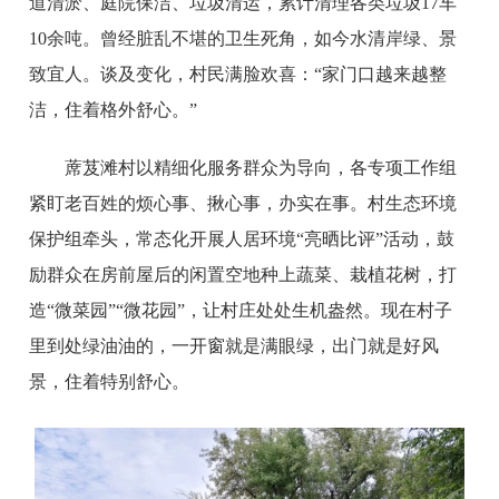
道清淤、庭院保洁、垃圾清运，累计清理各类垃圾17车
10余吨。曾经脏乱不堪的卫生死角，如今水清岸绿、景
致宜人。谈及变化，村民满脸欢喜：“家门口越来越整
洁，住着格外舒心。”
蓆芨滩村以精细化服务群众为导向，各专项工作组
紧盯老百姓的烦心事、揪心事，办实在事。村生态环境
保护组牵头，常态化开展人居环境“亮晒比评”活动，鼓
励群众在房前屋后的闲置空地种上蔬菜、栽植花树，打
造“微菜园”“微花园”，让村庄处处生机盎然。现在村子
里到处绿油油的，一开窗就是满眼绿，出门就是好风
景，住着特别舒心。