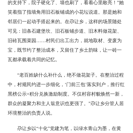
的支持下，院子硬化了、墙也刷了，看着心里敞亮！”她
笑着指了指墙角用旧石板铺成的小花坛说道。那是她和
邻居们一起动手搭起来的。在尕让乡，这样的场景随处
可见：旧条石建堡坎、旧石板铺步道、旧木料做花架、
旧砖瓦围菜园……村民们出工出力，就地取材、变废为
宝，既节约了整治成本，又留住了乡土韵味，让一砖一
瓦都承载着共同的记忆。
“老百姓缺什么补什么，绝不做花架子。在整治过程
中，村规民约进一步细化，‘门前三包’落实到户，推行红
黑榜公示+积分兑换激励制度。不仅村容村貌焕然一新，
群众的凝聚力和主人翁意识也更强了。”尕让乡分管人居
环境整治的负责人说。
尕让乡以“十化”党建为笔，以绿水青山为墨，在黄