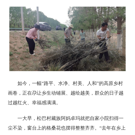
如今，一幅“路平、水净、村美、人和”的高原乡村
画卷，正在尕让乡生动铺展、越绘越美，群众的日子越
过越红火、幸福感满满。
一大早，松巴村藏族阿妈卓玛就把自家小院扫得一
尘不染，窗台上的格桑花也摆得整整齐齐。“去年在乡上