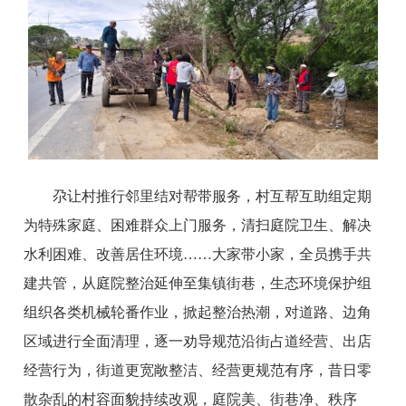
尕让村推行邻里结对帮带服务，村互帮互助组定期
为特殊家庭、困难群众上门服务，清扫庭院卫生、解决
水利困难、改善居住环境……大家带小家，全员携手共
建共管，从庭院整治延伸至集镇街巷，生态环境保护组
组织各类机械轮番作业，掀起整治热潮，对道路、边角
区域进行全面清理，逐一劝导规范沿街占道经营、出店
经营行为，街道更宽敞整洁、经营更规范有序，昔日零
散杂乱的村容面貌持续改观，庭院美、街巷净、秩序