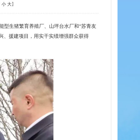
：
小
大
】
能型生猪繁育养殖厂、山坪台水厂和“苏青友
兴、援建项目，用实干实绩增强群众获得