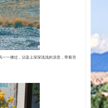
风一一拂过，沾染上深深浅浅的凉意，带着另