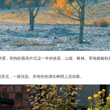
舒缓，和煦的晨风中沉淀一年的收获，山坡、树林、草地都被秋
南至北，一路渲染。所有的色调在树梢上流动着。