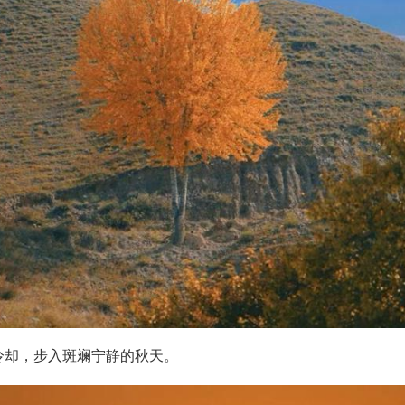
冷却，步入斑斓宁静的秋天。