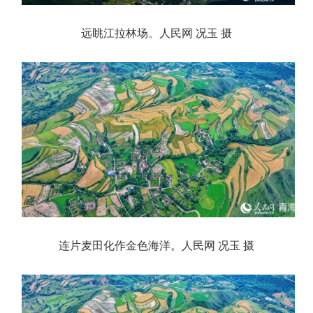
远眺江拉林场。人民网 况玉 摄
连片麦田化作金色海洋。人民网 况玉 摄