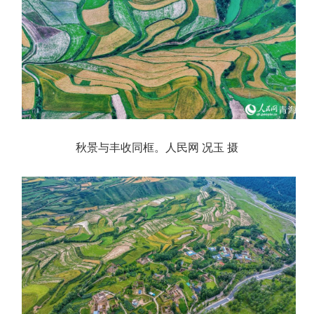
秋景与丰收同框。人民网 况玉 摄