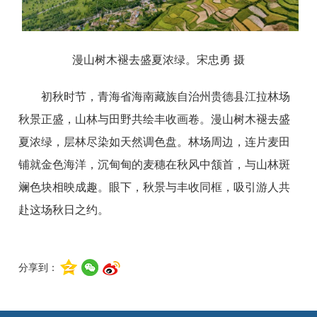
漫山树木褪去盛夏浓绿。宋忠勇 摄
初秋时节，青海省海南藏族自治州贵德县江拉林场
秋景正盛，山林与田野共绘丰收画卷。漫山树木褪去盛
夏浓绿，层林尽染如天然调色盘。林场周边，连片麦田
铺就金色海洋，沉甸甸的麦穗在秋风中颔首，与山林斑
斓色块相映成趣。眼下，秋景与丰收同框，吸引游人共
赴这场秋日之约。
分享到：