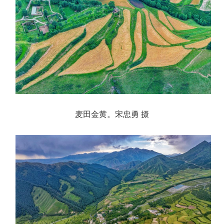
麦田金黄。宋忠勇 摄