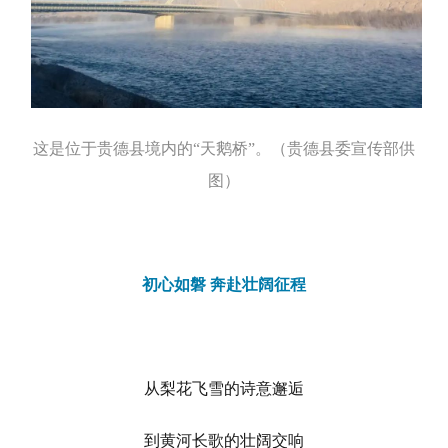
这是位于贵德县境内的“天鹅桥”。（贵德县委宣传部供
图）
初心如磐 奔赴壮阔征程
从梨花飞雪的诗意邂逅
到黄河长歌的壮阔交响