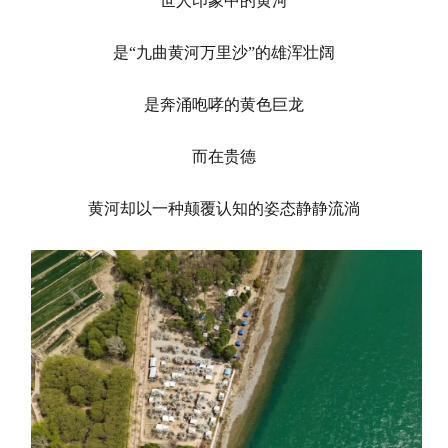
世人印象中的黄河
是“九曲黄河万里沙”的雄浑壮阔
是奔涌咆哮的黄色巨龙
而在贵德
黄河却以一种颠覆认知的姿态静静流淌