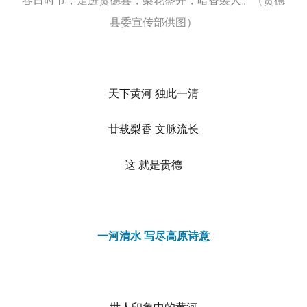
春日时节，走进贵德县，梨花盛开，暗香袭人。（贵德
县委宣传部供图）
天下黄河 独此一清
廿载梨香 文脉流长
这 就是贵德
一河清水 写尽高原诗意