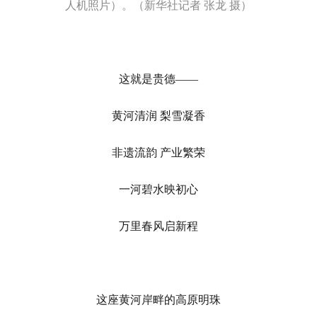
人机照片）。（新华社记者 张龙 摄）
这就是贵德——
黄河清润 梨雪凝香
非遗流韵 产业繁荣
一河碧水映初心
万里春风启新程
这座黄河岸畔的高原明珠