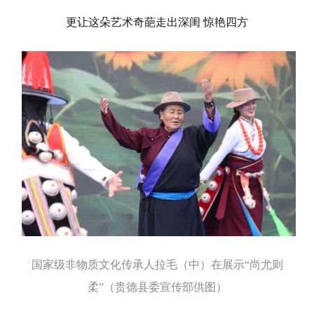
更让这朵艺术奇葩走出深闺 惊艳四方
国家级非物质文化传承人拉毛（中）在展示“尚尤则
柔”（贵德县委宣传部供图）