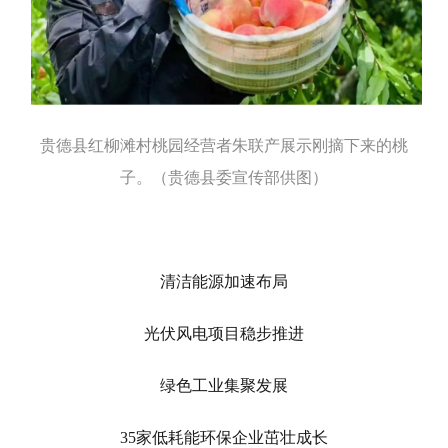
贵德县红柳滩村桃园经营者朱联产展示刚摘下来的桃
子。（贵德县委宣传部供图）
清洁能源加速布局
光伏风电项目稳步推进
绿色工业集聚发展
35家低耗能环保企业茁壮成长