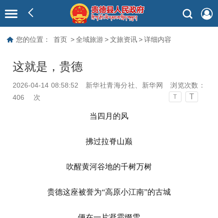
您的位置：
首页
>
全域旅游
>
文旅资讯
>
详细内容
这就是，贵德
2026-04-14 08:58:52
新华社青海分社、新华网
浏览次数：
T
406
次
T
当四月的风
拂过拉脊山巅
吹醒黄河谷地的千树万树
贵德这座被誉为“高原小江南”的古城
便在一片凝霜缀雪