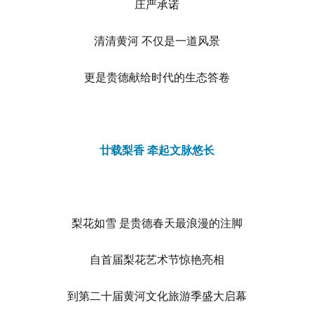
庄严承诺
清清黄河 不仅是一道风景
更是贵德献给时代的生态答卷
廿载梨香 牵起文脉悠长
梨花如雪 是贵德春天最浪漫的注脚
自首届梨花艺术节惊艳亮相
到第二十届黄河文化旅游季盛大启幕