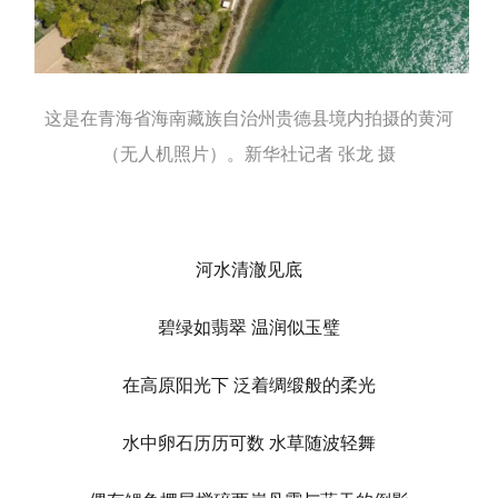
这是在青海省海南藏族自治州贵德县境内拍摄的黄河
（无人机照片）。新华社记者 张龙 摄
河水清澈见底
碧绿如翡翠 温润似玉璧
在高原阳光下 泛着绸缎般的柔光
水中卵石历历可数 水草随波轻舞