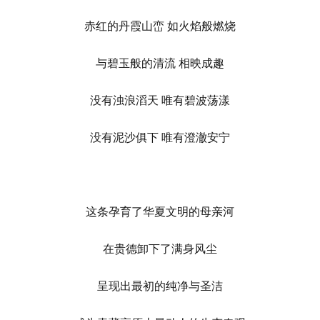
赤红的丹霞山峦 如火焰般燃烧
与碧玉般的清流 相映成趣
没有浊浪滔天 唯有碧波荡漾
没有泥沙俱下 唯有澄澈安宁
这条孕育了华夏文明的母亲河
在贵德卸下了满身风尘
呈现出最初的纯净与圣洁